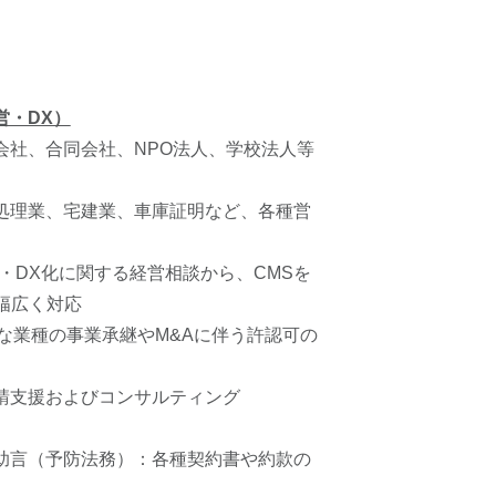
営・DX）
会社、合同会社、NPO法人、学校法人等
処理業、宅建業、車庫証明など、各種営
化・DX化に関する経営相談から、CMSを
幅広く対応
な業種の事業承継やM&Aに伴う許認可の
請支援およびコンサルティング
助言（予防法務）：各種契約書や約款の