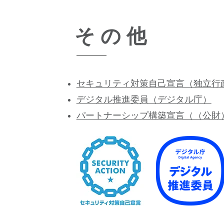
そ の 他
セキュリティ対策自己宣言（独立行
デジタル推進委員（デジタル庁）
パートナーシップ構築宣言（（公財