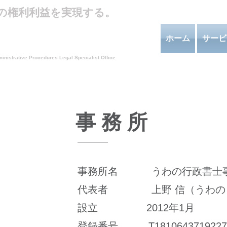
の権利利益を実現する。
番号：12080099号)
政書士事務所
ホーム
サービ
inistrative Procedures Legal Specialist Office
事 務 所
事務所名 うわの行政書士
代表者 上野 信（うわの
設立 2012年1月
​登録番号
T1810643719227