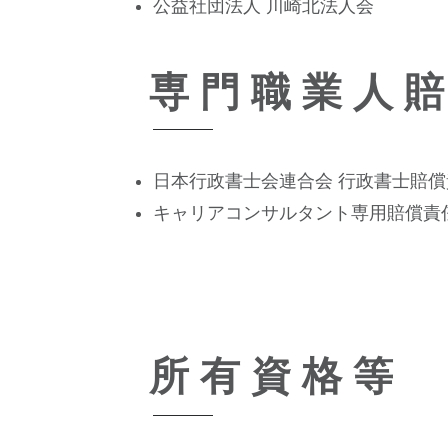
公益社団法人 川崎北法人会
専 門 職 業 人 賠
日本行政書士会連合会 行政書士賠
キャリアコンサルタント専用賠償責
所 有 資 格 等