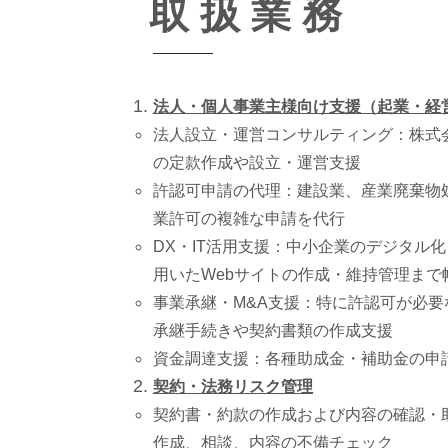
取 扱 業 務
法人・個人事業主様向け支援（起業・経
法人設立・運営コンサルティング：株式
の定款作成や設立・運営支援
許認可申請の代理：建設業、産業廃棄物
業許可の複雑な申請を代行
DX・IT活用支援：中小企業のデジタル
用いたWebサイトの作成・維持管理まで
事業承継・M&A支援：特に許認可が必要
承継手続きや契約書類の作成支援
資金調達支援：各種助成金・補助金の申
契約・法務リスク管理
契約書・約款の作成および内容の確認・
作成、相談、内容の不備チェック