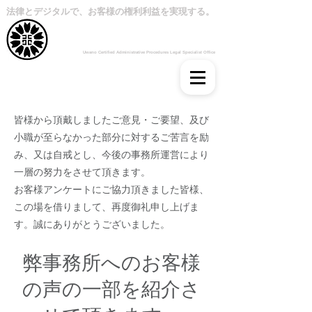
法律とデジタルで、お客様の権利利益を実現する。
神奈川県行政書士会(登録番号：12080099号)
うわの行政書士事務所
Uwano Certified Administrative Procedures Legal Specialist Office
皆様から頂戴しましたご意見・ご要望、及び
小職が至らなかった部分に対するご苦言を励
み、又は自戒とし、今後の事務所運営により
一層の努力をさせて頂きます。
お客様アンケートにご協力頂きました皆様、
この場を借りまして、再度御礼申し上げま
す。
誠にありがとうございました。
弊事務所へのお客様
の声の一部を紹介さ